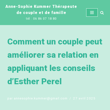
Anne-Sophie Kummer Thérapeute
de couple et de famille
Aller
tél : 06 86 07 18 80
au
contenu
Comment un couple peut
améliorer sa relation en
appliquant les conseils
d’Esther Perel
par
annesophie.kummer@gmail.com
27 avril 2025