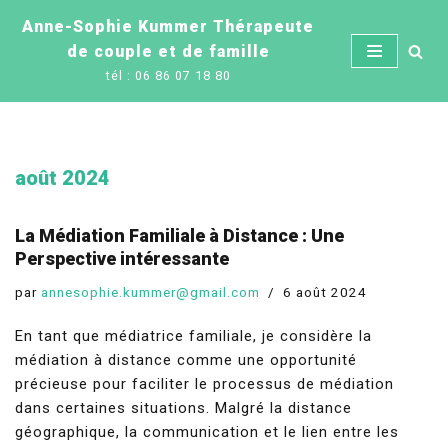
Anne-Sophie Kummer Thérapeute
de couple et de famille
Aller
tél : 06 86 07 18 80
au
contenu
août 2024
La Médiation Familiale à Distance : Une
Perspective intéressante
par
annesophie.kummer@gmail.com
6 août 2024
En tant que médiatrice familiale, je considère la
médiation à distance comme une opportunité
précieuse pour faciliter le processus de médiation
dans certaines situations. Malgré la distance
géographique, la communication et le lien entre les