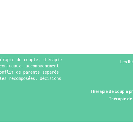
érapie de couple, thérapie
Les th
conjugaux, accompagnement
onflit de parents séparés,
les recomposées, décisions
Thérapie de couple p
Thérapie de